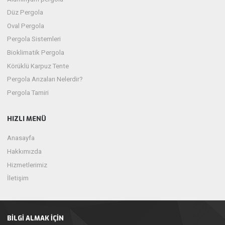
Düz Pergola
Oval Pergola
Pergola Sistemleri
Bioklimatik Pergola
Körüklü Karpuz Tente
Pergola Arızaları Nelerdir?
Pergola Tamiri
HIZLI MENÜ
Anasayfa
Hakkımızda
Hizmetlerimiz
İletişim
BILGI ALMAK İÇIN