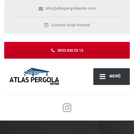
info@atlaspergolatente.com
Ücretsiz Keşif Hizmeti
0533 030 53 12
MENÜ