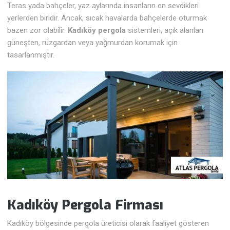
Teras yada bahçeler, yaz aylarında insanların en sevdikleri
yerlerden biridir. Ancak, sıcak havalarda bahçelerde oturmak
bazen zor olabilir.
Kadıköy pergola
sistemleri, açık alanları
güneşten, rüzgardan veya yağmurdan korumak için
tasarlanmıştır.
Kadıköy Pergola Firması
Kadıköy bölgesinde pergola üreticisi olarak faaliyet gösteren