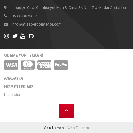
Libadiye Cad. Cumhuriyet Mah 3. Çınar Sk No:17 Üsküdar / İstanbul
0533 030 53 12
info@atlaspergolatente.com
ÖDEME YÖNTEMLERİ
ANASAYFA
HIZMETLERIMIZ
İLETIŞIM
Seo Uzmanı
- Web Tasarım