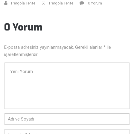
Pergola Tente
Pergola Tente
0 Yorum
0 Yorum
E-posta adresiniz yayınlanmayacak.
Gerekli alanlar
*
ile
işaretlenmişlerdir
Yorumunuz
*
Adı
ve
Soyadı
*
E-