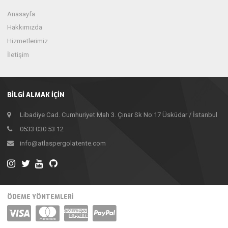
Anasayfa
Hakkımızda
Hizmetlerimiz
İletişim
BILGI ALMAK İÇIN
Libadiye Cad. Cumhuriyet Mah 3. Çınar Sk No:17 Üsküdar / İstanbul
0533 030 53 12
info@atlaspergolatente.com
ÖDEME YÖNTEMLERİ