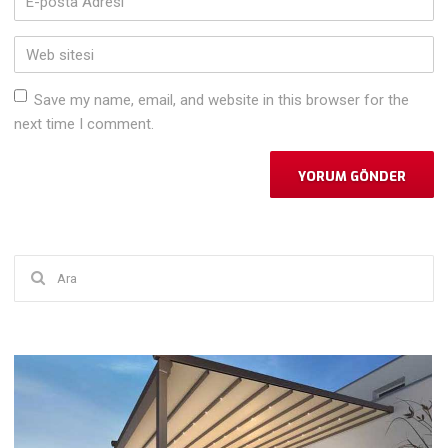
posta
Adresi
*
Web
sitesi
Save my name, email, and website in this browser for the
next time I comment.
Şunu
ara: