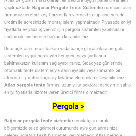
Atlas pergola firması olarak her sektöre uygun panel üretimleri
yapılmaktadır.
Bağcılar Pergole Tente Sistemleri
üreticisi olan
firmamız ücretsiz keşif hizmetleri vermekte olup kısa sürede
üretim ile adresinizde montaj işlemi yapmaktadır. Piyasada en iyi
fiyatlarla ev yada iş yeriniz için pergola sistemleri yapılmasını
sağlamak için hemen bağlantı kurabilirsiniz.
Üstü açık olan teras, balkon yada bahçe gibi alanlara pergola
sistemleri uygulanarak yılın her günü hava şartlarına
bakılmaksızın kullanım sağlayabilirsiniz. Sıcak yaz günlerinde
otomatik tente sistemleriyle serinleyebilir veya romantik bir
atmosfer yaratmak için aydınlatma elemanları ekleyebilirsiniz.
Atlas pergola tente
firması uzun yıllar sektörel deneyime sahip
en iyi fiyatlarla hizmet veren üretici firma olmaktadır.
Pergola
>
Bağcılar pergole tente sistemleri
imalatçısı olarak
bölgemizde talep gelmesi durumunda aynı gün adresinize
gelerek ücretsiz keşif hizmetleri verilmektedir. Atlas pergola