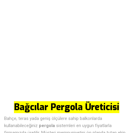
Bağcılar Pergola Üreticisi
Bahçe, teras yada geniş ölçülere sahip balkonlarda
kullanabileceğiniz
pergola
sistemleri en uygun fiyatlarla
firmamızda üretilir. Müşteri memnuniyetini ön planda tutan ekip,