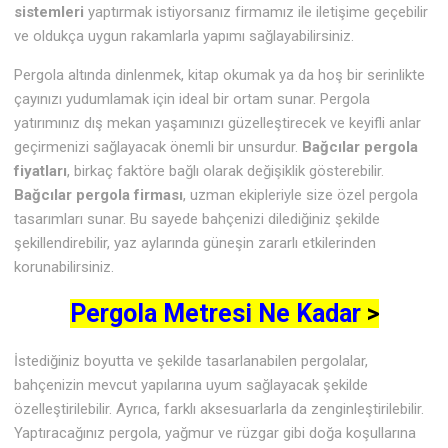
sistemleri
yaptırmak istiyorsanız firmamız ile iletişime geçebilir
ve oldukça uygun rakamlarla yapımı sağlayabilirsiniz.
Pergola altında dinlenmek, kitap okumak ya da hoş bir serinlikte
çayınızı yudumlamak için ideal bir ortam sunar. Pergola
yatırımınız dış mekan yaşamınızı güzelleştirecek ve keyifli anlar
geçirmenizi sağlayacak önemli bir unsurdur.
Bağcılar pergola
fiyatları
, birkaç faktöre bağlı olarak değişiklik gösterebilir.
Bağcılar pergola firması
, uzman ekipleriyle size özel pergola
tasarımları sunar. Bu sayede bahçenizi dilediğiniz şekilde
şekillendirebilir, yaz aylarında güneşin zararlı etkilerinden
korunabilirsiniz.
Pergola Metresi Ne Kadar
>
İstediğiniz boyutta ve şekilde tasarlanabilen pergolalar,
bahçenizin mevcut yapılarına uyum sağlayacak şekilde
özelleştirilebilir. Ayrıca, farklı aksesuarlarla da zenginleştirilebilir.
Yaptıracağınız pergola, yağmur ve rüzgar gibi doğa koşullarına