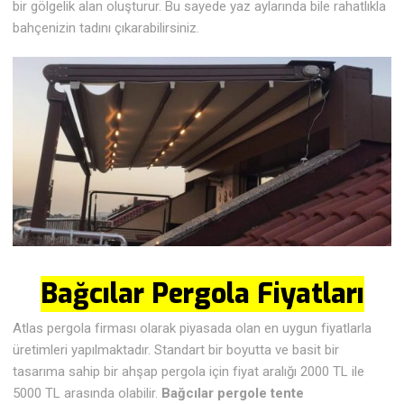
bir gölgelik alan oluşturur. Bu sayede yaz aylarında bile rahatlıkla
bahçenizin tadını çıkarabilirsiniz.
Bağcılar Pergola Fiyatları
Atlas pergola firması olarak piyasada olan en uygun fiyatlarla
üretimleri yapılmaktadır. Standart bir boyutta ve basit bir
tasarıma sahip bir ahşap pergola için fiyat aralığı 2000 TL ile
5000 TL arasında olabilir.
Bağcılar pergole tente