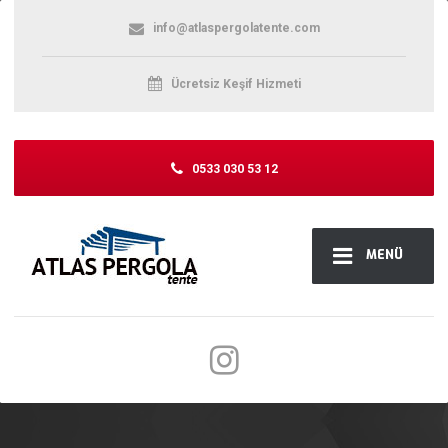
info@atlaspergolatente.com
Ücretsiz Keşif Hizmeti
0533 030 53 12
MENÜ