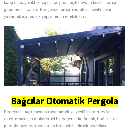
karşı da dayanıklılık sağlar, böylece açık havada keyifli zaman
geçirmenizi sağlar. Bahçenizi tamamlamak ve keyifli anlar
yaşamak için bu şık yapıyı tercih edebilirsiniz.
Bağcılar Otomatik Pergola
Pergolalar, açık havada rahatlamak ve keyifli bir atmosfer
oluşturmak için mükemmel bir seçenektir. Ancak, Bağcılar da
pergola fiyatları konusunda bilgi sahibi olmak önemlidir.